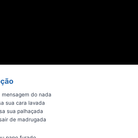
ação
a mensagem do nada
a sua cara lavada
ssa sua palhaçada
sair de madrugada
eu papo furado