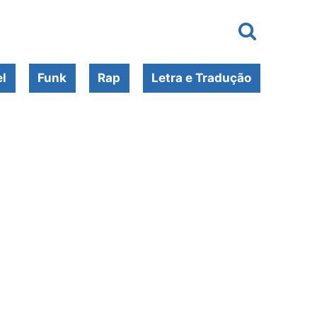
l
Funk
Rap
Letra e Tradução