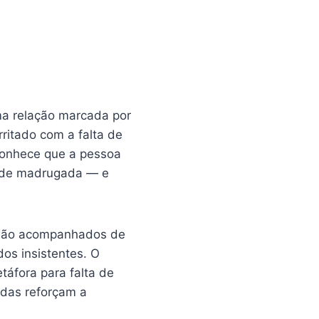
uma relação marcada por
ritado com a falta de
conhece que a pessoa
s de madrugada — e
s são acompanhados de
os insistentes. O
táfora para falta de
adas reforçam a