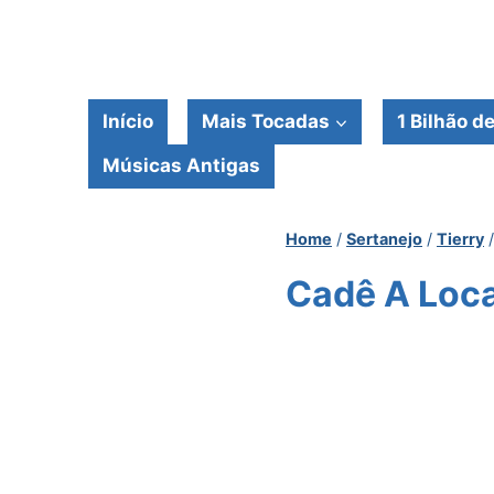
Pular
para
o
Conteúdo
Início
Mais Tocadas
1 Bilhão d
Músicas Antigas
Home
/
Sertanejo
/
Tierry
/
Cadê A Loca