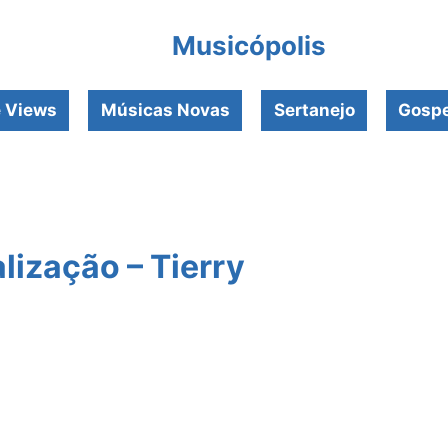
Musicópolis
e Views
Músicas Novas
Sertanejo
Gospe
lização – Tierry