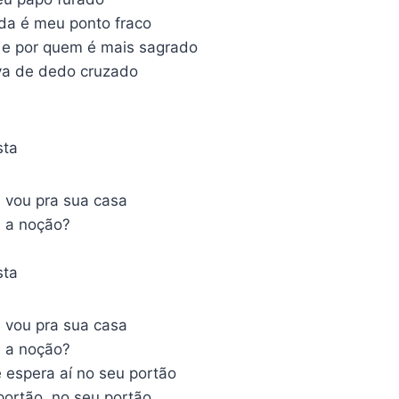
da é meu ponto fraco
s e por quem é mais sagrado
va de dedo cruzado
sta
vou pra sua casa
 a noção?
sta
vou pra sua casa
 a noção?
 espera aí no seu portão
portão, no seu portão