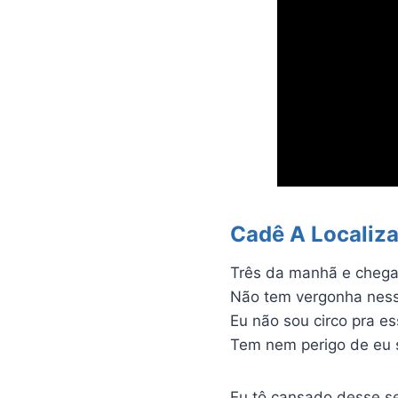
Cadê A Localiz
Três da manhã e cheg
Não tem vergonha ness
Eu não sou circo pra e
Tem nem perigo de eu 
Eu tô cansado desse s