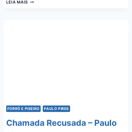
É
LEIA MAIS
QUE
EU
NÃO
TE
ESQUECI
–
ANA
CASTELA
FORRÓ E PISEIRO
PAULO PIRES
Chamada Recusada – Paulo