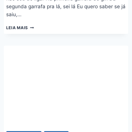
segunda garrafa pra lá, sei lá Eu quero saber se já
saiu,…
INVESTIGADOR
LEIA MAIS
–
TURMA
DO
PAGODE
E
MENOS
É
MAIS