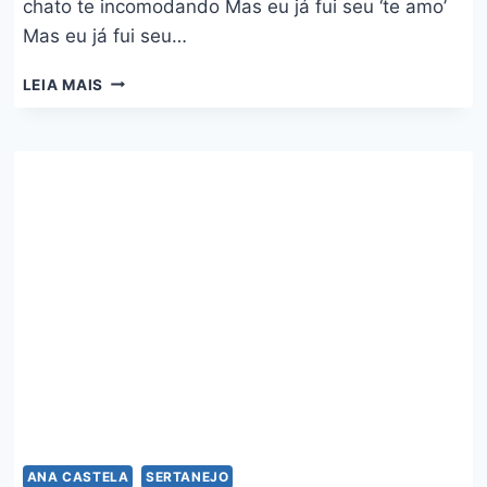
chato te incomodando Mas eu já fui seu ‘te amo’
Mas eu já fui seu…
CHAMADA
LEIA MAIS
RECUSADA
–
PAULO
PIRES
ANA CASTELA
SERTANEJO