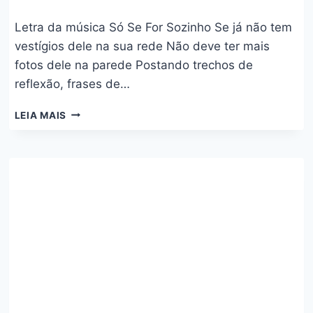
Letra da música Só Se For Sozinho Se já não tem
vestígios dele na sua rede Não deve ter mais
fotos dele na parede Postando trechos de
reflexão, frases de…
SÓ
LEIA MAIS
SE
FOR
SOZINHO
–
JORGE
E
MATEUS