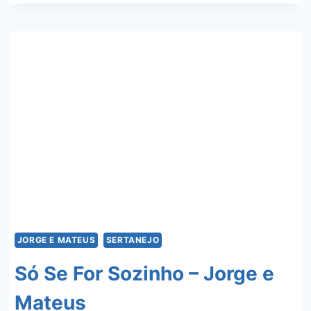
–
TURMA
DO
PAGODE
E
MENOS
É
MAIS
JORGE E MATEUS
SERTANEJO
Só Se For Sozinho – Jorge e
Mateus