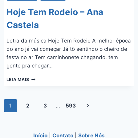
Hoje Tem Rodeio – Ana
Castela
Letra da música Hoje Tem Rodeio A melhor época
do ano já vai começar Já tô sentindo o cheiro de
festa no ar Tem caminhonete chegando, tem
gente pra chegar…
HOJE
LEIA MAIS
TEM
RODEIO
–
Navegação
ANA
1
2
3
…
593
Página
CASTELA
da
Seguinte
Página
Início
|
Contato
|
Sobre Nós