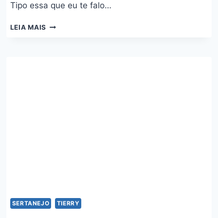
Tipo essa que eu te falo…
MINHA
LEIA MAIS
VAQUEJADA
–
TIERRY
E
TARCÍSIO
DO
ACORDEON
SERTANEJO
TIERRY