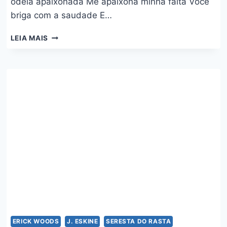
odeia apaixonada Me apaixona minha falta Você
briga com a saudade E…
NÃO
LEIA MAIS
SABE
BEBER,
NÃO
BEBE
–
TIERRY,
J.
ESKINE,
SERESTA
DO
RASTA
E
ERICK
WOODS
ERICK WOODS
J. ESKINE
SERESTA DO RASTA