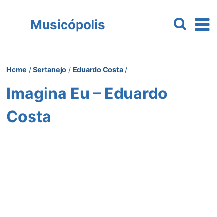
Pular
para
Musicópolis
o
Conteúdo
Home
/
Sertanejo
/
Eduardo Costa
/
Imagina Eu – Eduardo
Costa