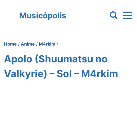
Pular
para
Musicópolis
o
Conteúdo
Home
/
Anime
/
M4rkim
/
Apolo (Shuumatsu no
Valkyrie) – Sol – M4rkim