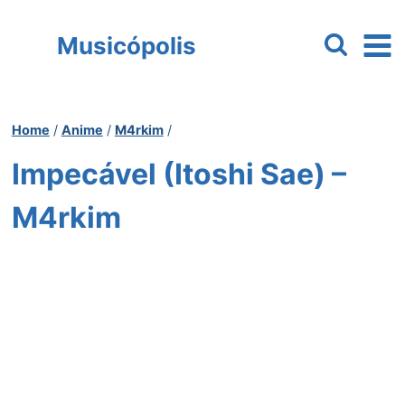
Pular
para
Musicópolis
o
Conteúdo
Home
/
Anime
/
M4rkim
/
Impecável (Itoshi Sae) –
M4rkim