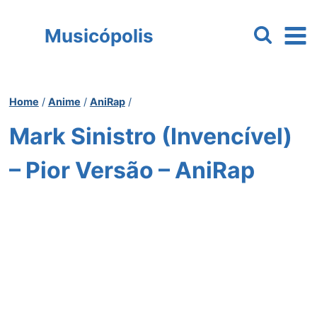
Pular
para
Musicópolis
o
Conteúdo
Home
/
Anime
/
AniRap
/
Mark Sinistro (Invencível)
– Pior Versão – AniRap