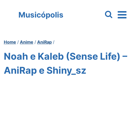
Pular
para
Musicópolis
o
Conteúdo
Home
/
Anime
/
AniRap
/
Noah e Kaleb (Sense Life) –
AniRap e Shiny_sz