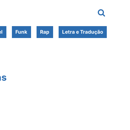
l
Funk
Rap
Letra e Tradução
as