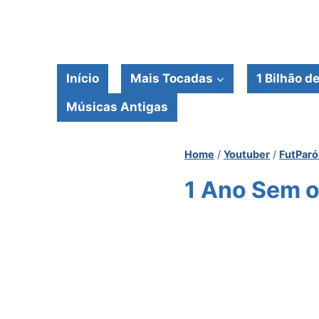
Pular
para
o
Conteúdo
Início
Mais Tocadas
1 Bilhão d
Músicas Antigas
Home
/
Youtuber
/
FutParó
1 Ano Sem o 