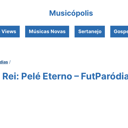
Musicópolis
e Views
Músicas Novas
Sertanejo
Gospe
dias
/
Rei: Pelé Eterno – FutParódi