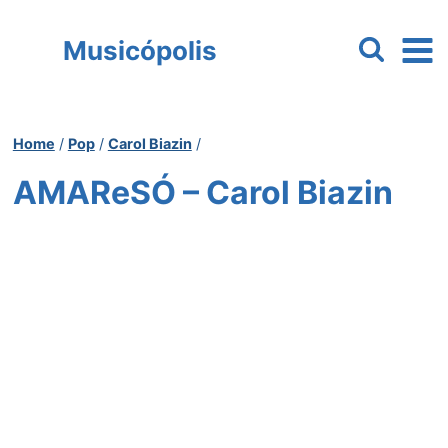
Pular
para
Musicópolis
o
Conteúdo
Home
/
Pop
/
Carol Biazin
/
AMAReSÓ – Carol Biazin