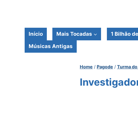
Pular
para
o
Conteúdo
Início
Mais Tocadas
1 Bilhão d
Músicas Antigas
Home
/
Pagode
/
Turma do
Investigado