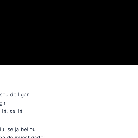
ou de ligar
gin
lá, sei lá
u, se já beijou
ma de investigador