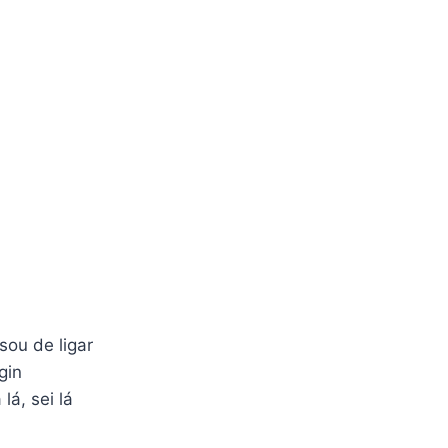
ou de ligar
gin
lá, sei lá