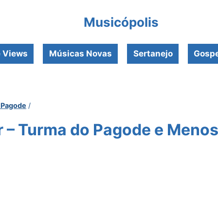
Musicópolis
e Views
Músicas Novas
Sertanejo
Gospe
 Pagode
/
r – Turma do Pagode e Menos