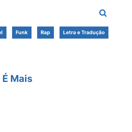
l
Funk
Rap
Letra e Tradução
 É Mais