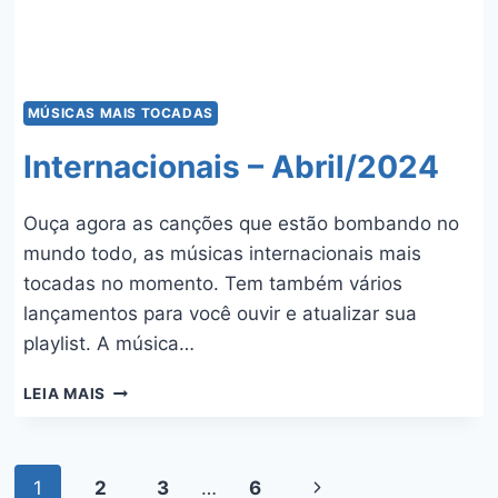
MÚSICAS MAIS TOCADAS
Internacionais – Abril/2024
Ouça agora as canções que estão bombando no
mundo todo, as músicas internacionais mais
tocadas no momento. Tem também vários
lançamentos para você ouvir e atualizar sua
playlist. A música…
INTERNACIONAIS
LEIA MAIS
–
ABRIL/2024
Navegação
1
2
3
…
6
Página