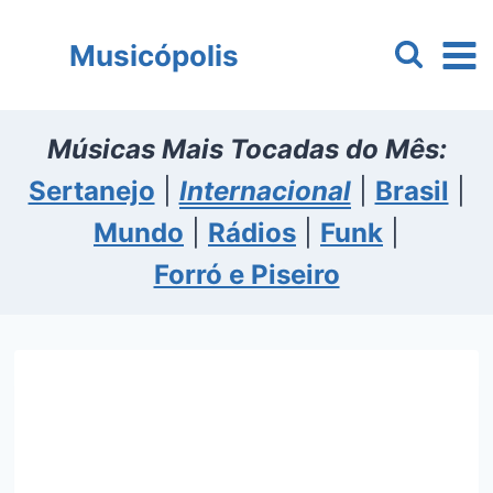
Pular
para
Musicópolis
o
Conteúdo
Músicas Mais Tocadas do Mês:
Sertanejo
|
Internacional
|
Brasil
|
Mundo
|
Rádios
|
Funk
|
Forró e Piseiro