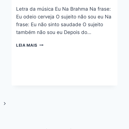
Letra da música Eu Na Brahma Na frase:
Eu odeio cerveja O sujeito não sou eu Na
frase: Eu não sinto saudade O sujeito
também não sou eu Depois do…
EU
LEIA MAIS
NA
BRAHMA
–
SIMONE
MENDES
Página
Seguinte