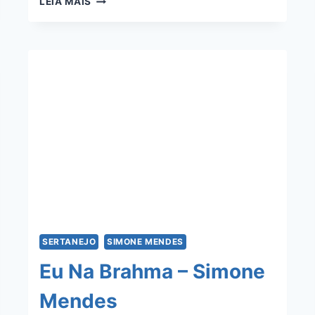
LEIA MAIS
E
ÓLEO
–
BRENO
E
CAIO
CESAR
E
SIMONE
MENDES
SERTANEJO
SIMONE MENDES
Eu Na Brahma – Simone
Mendes