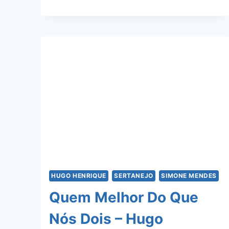
PIORES
–
PRISCILA
SENNA
E
SIMONE
MENDES
HUGO HENRIQUE
SERTANEJO
SIMONE MENDES
Quem Melhor Do Que
Nós Dois – Hugo