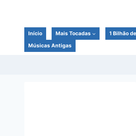
Pular
para
o
Conteúdo
Início
Mais Tocadas
1 Bilhão d
Músicas Antigas