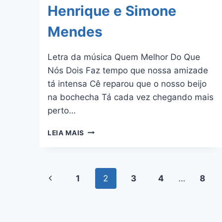
Henrique e Simone
Mendes
Letra da música Quem Melhor Do Que
Nós Dois Faz tempo que nossa amizade
tá intensa Cê reparou que o nosso beijo
na bochecha Tá cada vez chegando mais
perto…
QUEM
LEIA MAIS
MELHOR
DO
QUE
NÓS
Navegação
Página
1
2
3
4
…
8
DOIS
–
da
Anterior
HUGO
HENRIQUE
Página