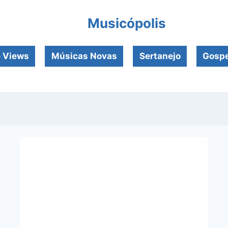
Musicópolis
e Views
Músicas Novas
Sertanejo
Gospe