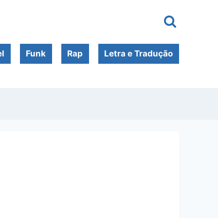
l
Funk
Rap
Letra e Tradução