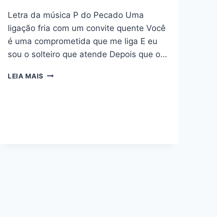
Letra da música P do Pecado Uma
ligação fria com um convite quente Você
é uma comprometida que me liga E eu
sou o solteiro que atende Depois que o…
P
LEIA MAIS
DO
PECADO
–
MENOS
É
MAIS
E
SIMONE
MENDES