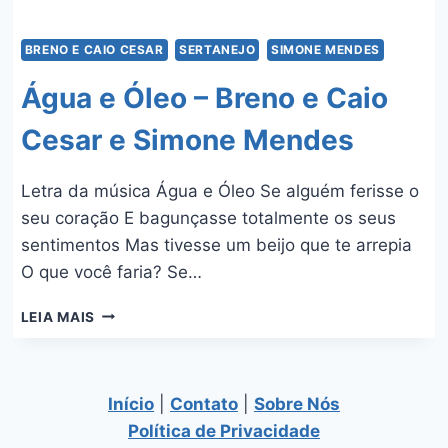
BRENO E CAIO CESAR
SERTANEJO
SIMONE MENDES
Água e Óleo – Breno e Caio
Cesar e Simone Mendes
Letra da música Água e Óleo Se alguém ferisse o
seu coração E bagunçasse totalmente os seus
sentimentos Mas tivesse um beijo que te arrepia
O que você faria? Se…
ÁGUA
LEIA MAIS
E
ÓLEO
–
BRENO
Início
|
Contato
|
Sobre Nós
E
Política de Privacidade
CAIO