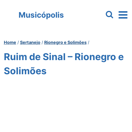
Pular
para
Musicópolis
o
Conteúdo
Home
/
Sertanejo
/
Rionegro e Solimões
/
Ruim de Sinal – Rionegro e
Solimões