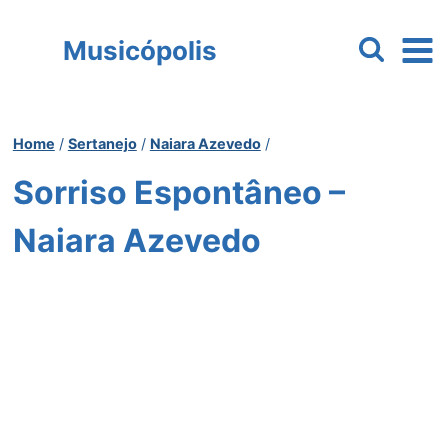
Pular
para
Musicópolis
o
Conteúdo
Home
/
Sertanejo
/
Naiara Azevedo
/
Sorriso Espontâneo –
Naiara Azevedo