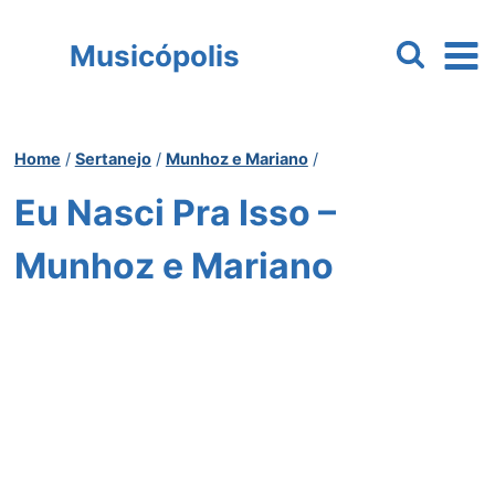
Pular
para
Musicópolis
o
Conteúdo
Home
/
Sertanejo
/
Munhoz e Mariano
/
Eu Nasci Pra Isso –
Munhoz e Mariano