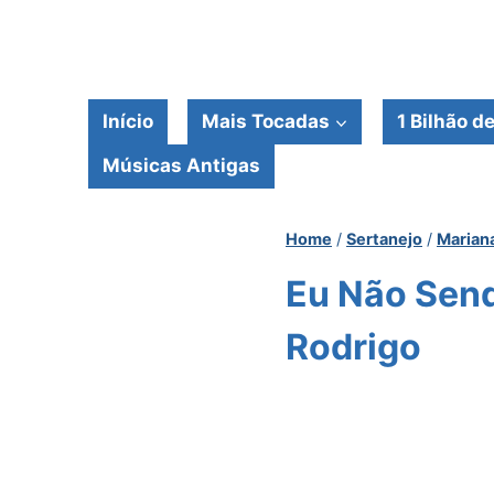
Pular
para
o
Conteúdo
Início
Mais Tocadas
1 Bilhão d
Músicas Antigas
Home
/
Sertanejo
/
Marian
Eu Não Send
Rodrigo‬