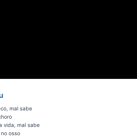
u
co, mal sabe
choro
 vida, mal sabe
á no osso