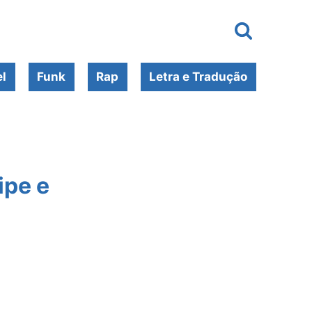
l
Funk
Rap
Letra e Tradução
ipe e