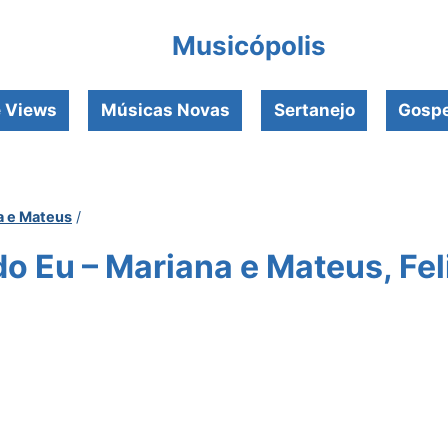
Musicópolis
e Views
Músicas Novas
Sertanejo
Gospe
a e Mateus
/
o Eu – Mariana e Mateus, Fel