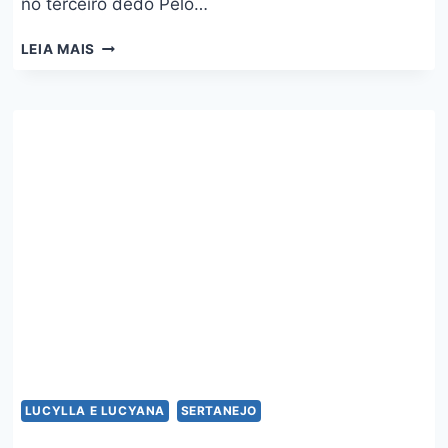
no terceiro dedo Pelo…
RETRIBUINDO
LEIA MAIS
SOFRIMENTO
–
LUCYLLA
E
LUCYANA
LUCYLLA E LUCYANA
SERTANEJO