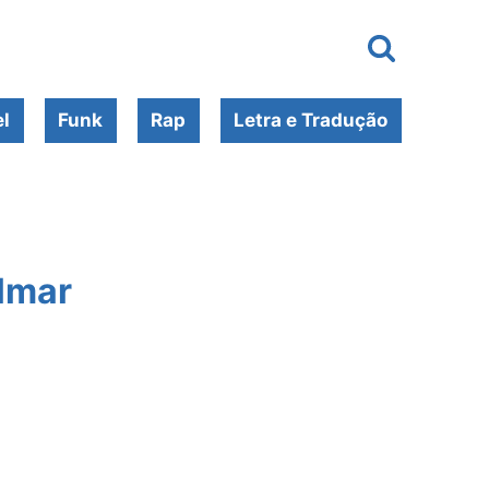
l
Funk
Rap
Letra e Tradução
ilmar