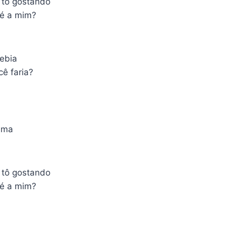
 tô gostando
 é a mim?
bebia
cê faria?
ama
 tô gostando
 é a mim?