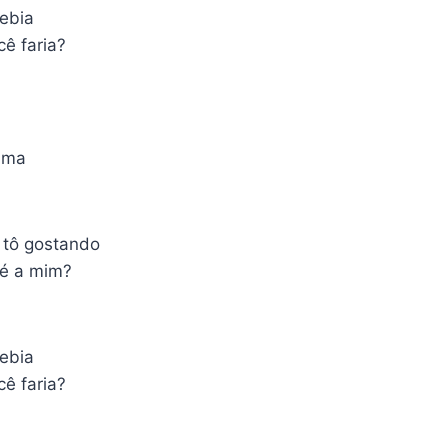
bebia
cê faria?
ama
 tô gostando
 é a mim?
bebia
cê faria?