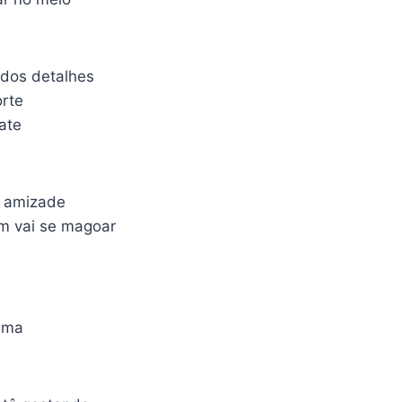
 dos detalhes
orte
ate
 amizade
ém vai se magoar
ama