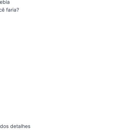
bebia
cê faria?
 dos detalhes