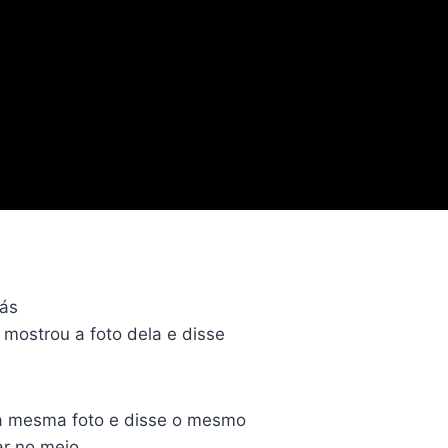
rás
ostrou a foto dela e disse
a mesma foto e disse o mesmo
r no meio