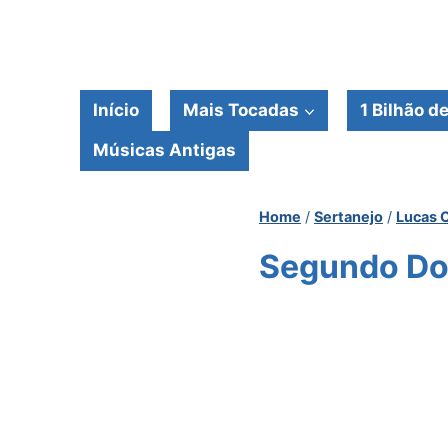
Pular
para
o
Conteúdo
Início
Mais Tocadas
1 Bilhão d
Músicas Antigas
Home
/
Sertanejo
/
Lucas 
Segundo Don