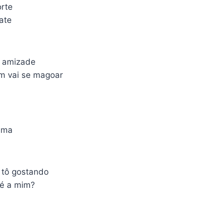
orte
ate
 amizade
ém vai se magoar
ama
 tô gostando
 é a mim?