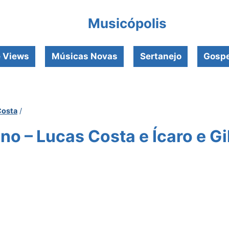
Musicópolis
e Views
Músicas Novas
Sertanejo
Gospe
Costa
/
o – Lucas Costa e Ícaro e G