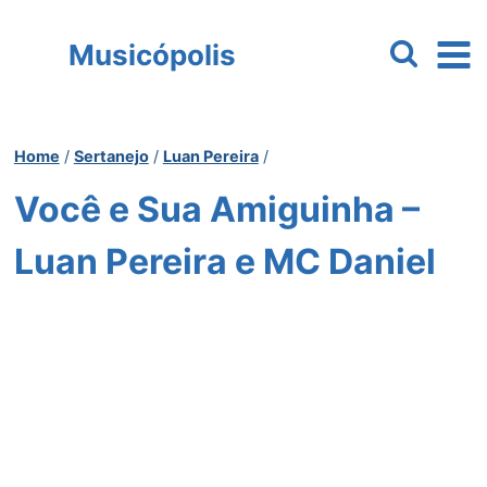
Pular
para
Musicópolis
o
Conteúdo
Home
/
Sertanejo
/
Luan Pereira
/
Você e Sua Amiguinha –
Luan Pereira e MC Daniel