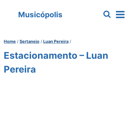
Pular
para
Musicópolis
o
Conteúdo
Home
/
Sertanejo
/
Luan Pereira
/
Estacionamento – Luan
Pereira