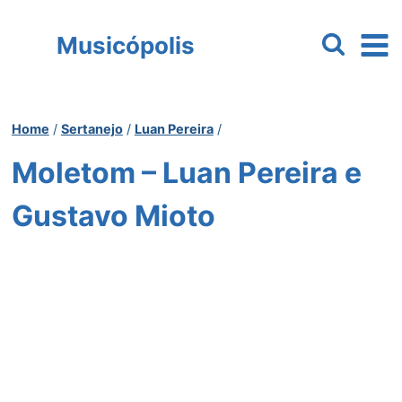
Pular
para
Musicópolis
o
Conteúdo
Home
/
Sertanejo
/
Luan Pereira
/
Moletom – Luan Pereira e
Gustavo Mioto