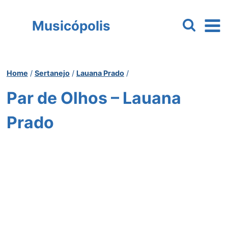
Pular
para
Musicópolis
o
Conteúdo
Home
/
Sertanejo
/
Lauana Prado
/
Par de Olhos – Lauana
Prado