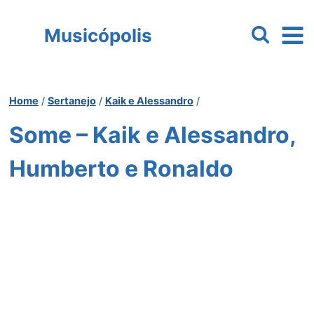
Pular
para
Musicópolis
o
Conteúdo
Home
/
Sertanejo
/
Kaik e Alessandro
/
Some – Kaik e Alessandro,
Humberto e Ronaldo