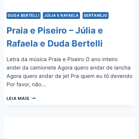
DUDA BERTELLI
JÚLIA E RAFAELA
SERTANEJO
Praia e Piseiro – Júlia e
Rafaela e Duda Bertelli
Letra da música Praia e Piseiro O ano inteiro
andei da camionete Agora quero andar de lancha
Agora quero andar de jet Pra quem eu tô devendo
Por favor, não…
PRAIA
LEIA MAIS
E
PISEIRO
–
JÚLIA
E
RAFAELA