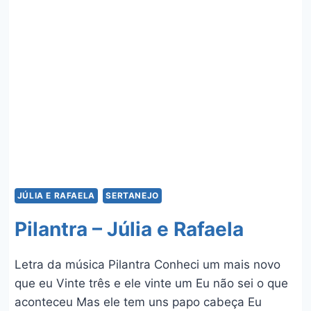
RAFAELA,
GUILHERME
E
BENUTO
JÚLIA E RAFAELA
SERTANEJO
Pilantra – Júlia e Rafaela
Letra da música Pilantra Conheci um mais novo
que eu Vinte três e ele vinte um Eu não sei o que
aconteceu Mas ele tem uns papo cabeça Eu