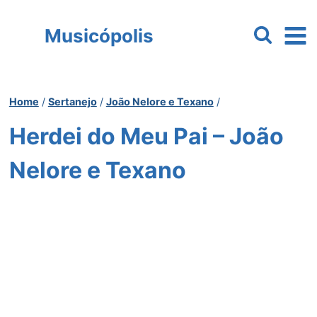
Pular
para
Musicópolis
o
Conteúdo
Home
/
Sertanejo
/
João Nelore e Texano
/
Herdei do Meu Pai – João
Nelore e Texano