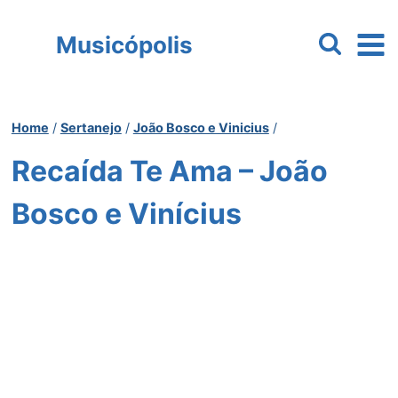
Pular
para
Musicópolis
o
Conteúdo
Home
/
Sertanejo
/
João Bosco e Vinicius
/
Recaída Te Ama – João
Bosco e Vinícius