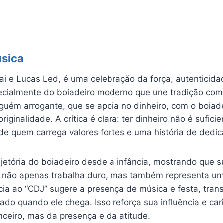
úsica
Uai e Lucas Led, é uma celebração da força, autenticida
ialmente do boiadeiro moderno que une tradição com a
alguém arrogante, que se apoia no dinheiro, com o boiad
riginalidade. A crítica é clara: ter dinheiro não é sufici
de quem carrega valores fortes e uma história de dedic
jetória do boiadeiro desde a infância, mostrando que su
e não apenas trabalha duro, mas também representa um 
ncia ao “CDJ” sugere a presença de música e festa, tra
do quando ele chega. Isso reforça sua influência e ca
nceiro, mas da presença e da atitude.