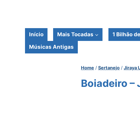
Pular
para
o
Conteúdo
Início
Mais Tocadas
1 Bilhão d
Músicas Antigas
Home
/
Sertanejo
/
Jiraya 
Boiadeiro – 