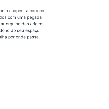
mo o chapéu, a carroça
tados com uma pegada
rar orgulho das origens
 dono do seu espaço,
alha por onde passa.