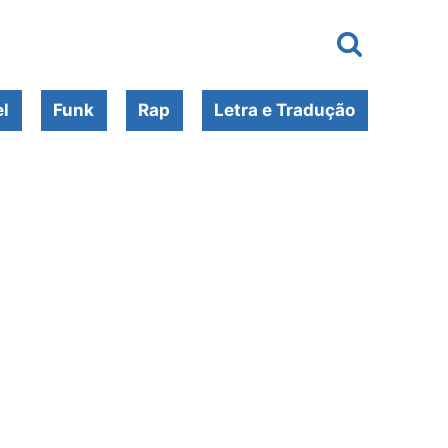
l
Funk
Rap
Letra e Tradução