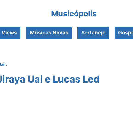
Musicópolis
e Views
Músicas Novas
Sertanejo
Gospe
Uai
/
Jiraya Uai e Lucas Led