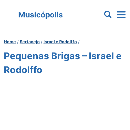
Pular
para
Musicópolis
o
Conteúdo
Home
/
Sertanejo
/
Israel e Rodolffo
/
Pequenas Brigas – Israel e
Rodolffo