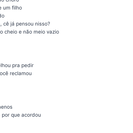
 um filho
do
cê já pensou nisso?
o cheio e não meio vazio
lhou pra pedir
você reclamou
menos
 por que acordou