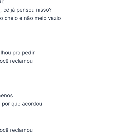
do
cê já pensou nisso?
o cheio e não meio vazio
lhou pra pedir
você reclamou
menos
 por que acordou
você reclamou