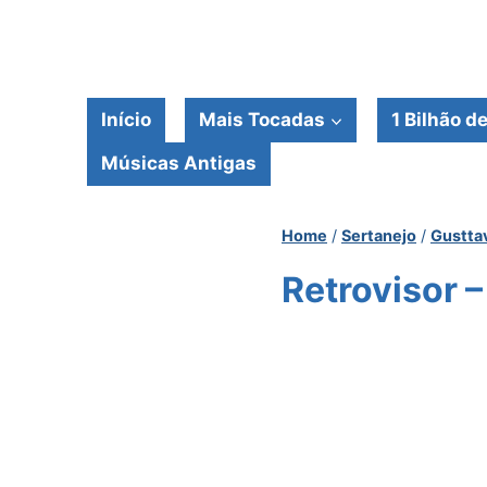
Pular
para
o
Conteúdo
Início
Mais Tocadas
1 Bilhão d
Músicas Antigas
Home
/
Sertanejo
/
Gustta
Retrovisor 