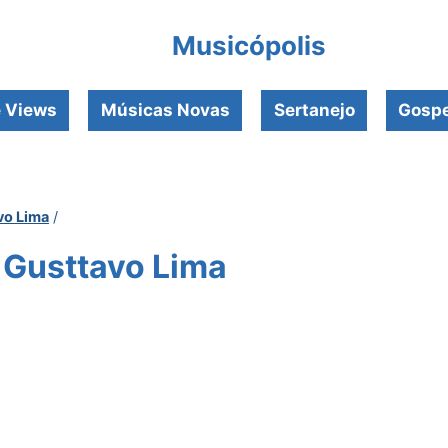
Musicópolis
e Views
Músicas Novas
Sertanejo
Gospe
vo Lima
/
– Gusttavo Lima