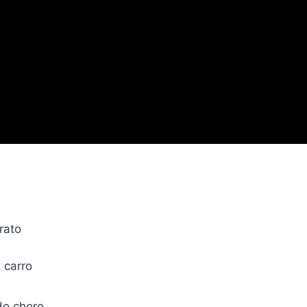
rato
 carro
do choro