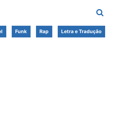
l
Funk
Rap
Letra e Tradução