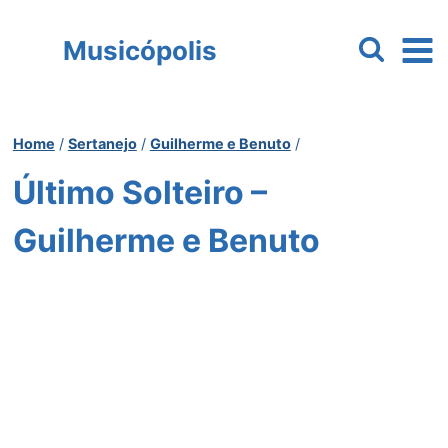
Pular
para
Musicópolis
o
Conteúdo
Home
/
Sertanejo
/
Guilherme e Benuto
/
Último Solteiro –
Guilherme e Benuto