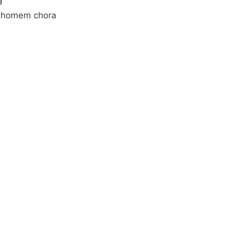
a
o homem chora