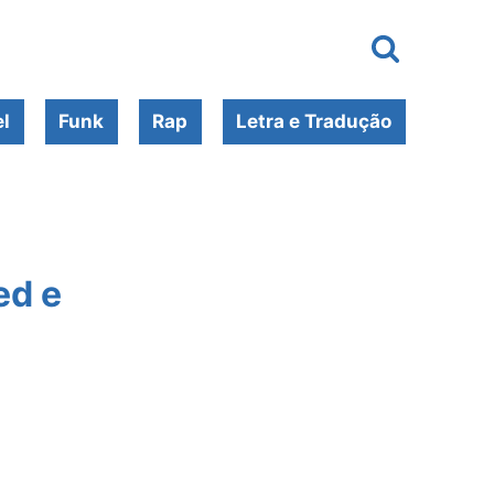
l
Funk
Rap
Letra e Tradução
ed e