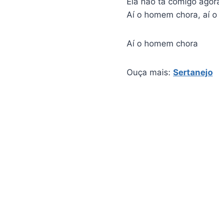
Ela não tá comigo agor
Aí o homem chora, aí 
Aí o homem chora
Ouça mais:
Sertanejo