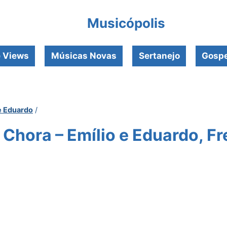
Musicópolis
e Views
Músicas Novas
Sertanejo
Gospe
e Eduardo
/
Chora – Emílio e Eduardo, Fr