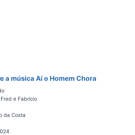
re a música Aí o Homem Chora
do
 Fred e Fabrício
o da Costa
2024