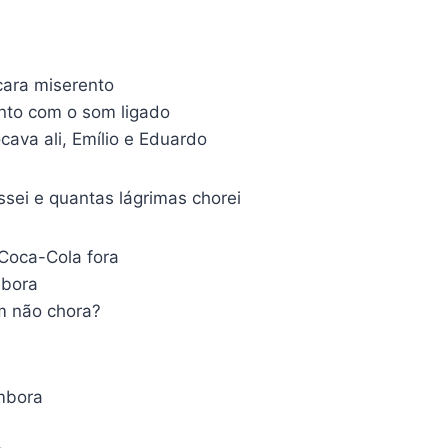
ara miserento
to com o som ligado
ocava ali, Emílio e Eduardo
ssei e quantas lágrimas chorei
 Coca-Cola fora
mbora
 não chora?
embora
a