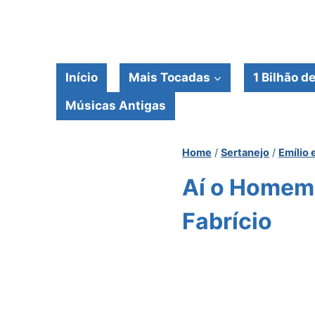
Pular
para
o
Conteúdo
Início
Mais Tocadas
1 Bilhão d
Músicas Antigas
Home
/
Sertanejo
/
Emílio 
Aí o Homem 
Fabrício