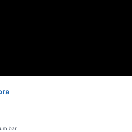
ora
o
num bar