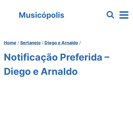
Pular
para
Musicópolis
o
Conteúdo
Home
/
Sertanejo
/
Diego e Arnaldo
/
Notificação Preferida –
Diego e Arnaldo