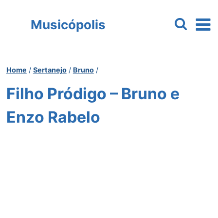
Pular
para
Musicópolis
o
Conteúdo
Home
/
Sertanejo
/
Bruno
/
Filho Pródigo – Bruno e
Enzo Rabelo