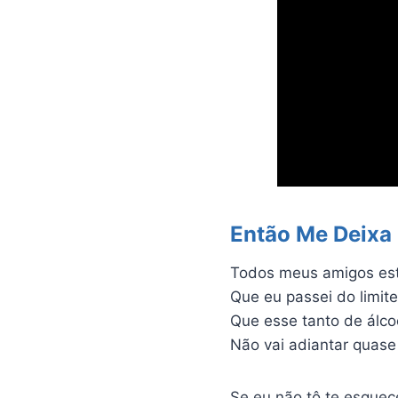
Então Me Deixa
Todos meus amigos est
Que eu passei do limite
Que esse tanto de álcoo
Não vai adiantar quase 
Se eu não tô te esque