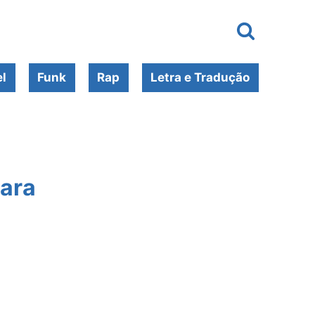
l
Funk
Rap
Letra e Tradução
Lara