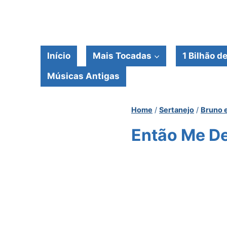
Pular
para
o
Conteúdo
Início
Mais Tocadas
1 Bilhão d
Músicas Antigas
Home
/
Sertanejo
/
Bruno 
Então Me De