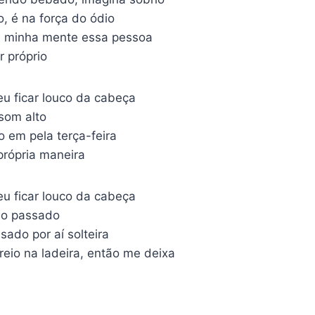
o, é na força do ódio
a minha mente essa pessoa
 próprio
eu ficar louco da cabeça
 som alto
o em pela terça-feira
própria maneira
eu ficar louco da cabeça
ho passado
ado por aí solteira
reio na ladeira, então me deixa