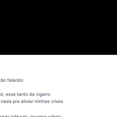
ão falando
l, esse tanto de cigarro
nada pra aliviar minhas crises
cendo bêbado, imagina sóbrio