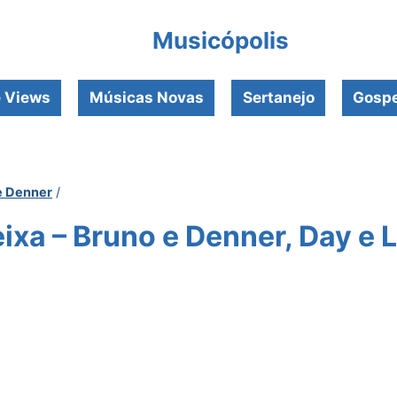
Musicópolis
e Views
Músicas Novas
Sertanejo
Gospe
e Denner
/
ixa – Bruno e Denner, Day e 