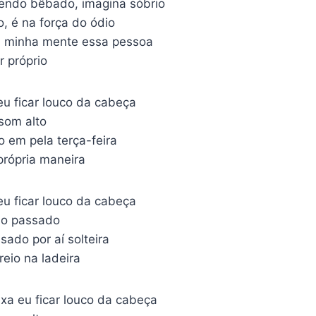
cendo bêbado, imagina sóbrio
o, é na força do ódio
a minha mente essa pessoa
 próprio
eu ficar louco da cabeça
 som alto
o em pela terça-feira
própria maneira
eu ficar louco da cabeça
ho passado
ado por aí solteira
reio na ladeira
xa eu ficar louco da cabeça