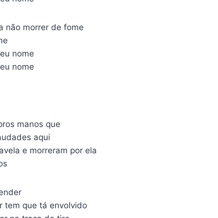
ra não morrer de fome
me
seu nome
seu nome
 pros manos que
audades aqui
avela e morreram por ela
os
ntender
r tem que tá envolvido