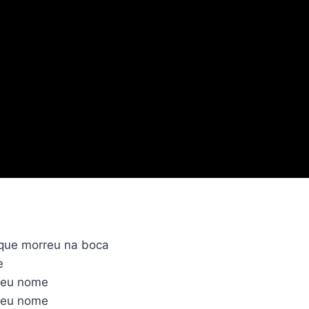
que morreu na boca
e
seu nome
seu nome