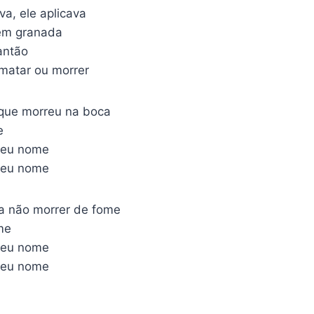
a, ele aplicava
sem granada
antão
matar ou morrer
que morreu na boca
e
seu nome
seu nome
ra não morrer de fome
me
seu nome
seu nome