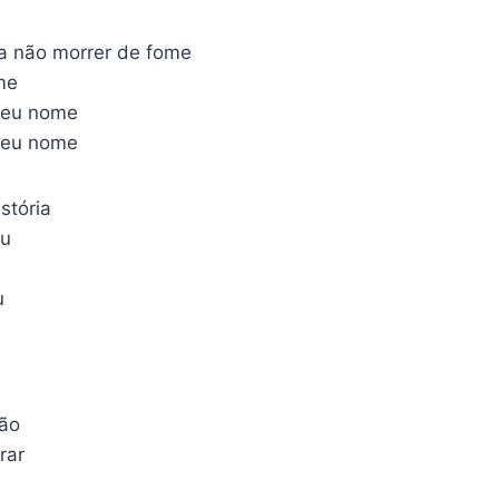
ra não morrer de fome
me
seu nome
seu nome
stória
eu
u
ão
rar