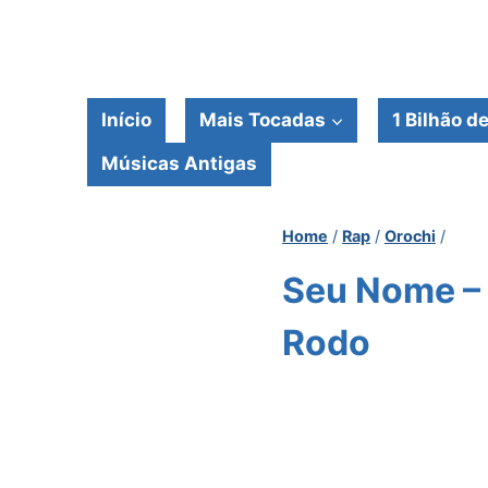
Pular
para
o
Conteúdo
Início
Mais Tocadas
1 Bilhão d
Músicas Antigas
Home
/
Rap
/
Orochi
/
Seu Nome – 
Rodo