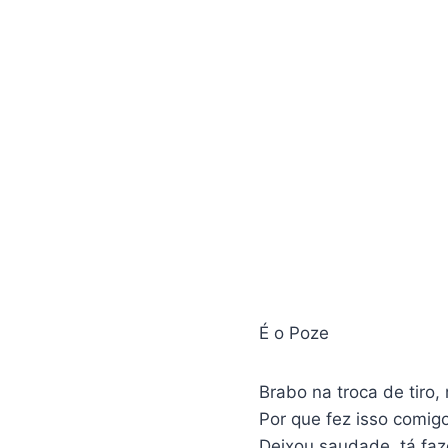
É o Poze
Brabo na troca de tiro,
Por que fez isso comi
Deixou saudade, tá fa