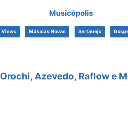
Musicópolis
e Views
Músicas Novas
Sertanejo
Gospe
Orochi, Azevedo, Raflow e 