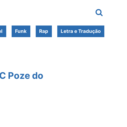
l
Funk
Rap
Letra e Tradução
MC Poze do