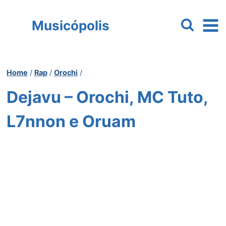
Pular
para
Musicópolis
o
Conteúdo
Home
/
Rap
/
Orochi
/
Dejavu – Orochi, MC Tuto,
L7nnon e Oruam