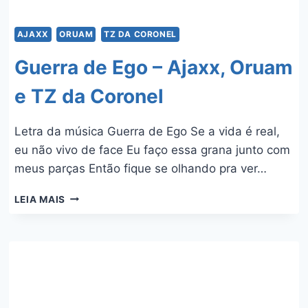
AJAXX
ORUAM
TZ DA CORONEL
Guerra de Ego – Ajaxx, Oruam
e TZ da Coronel
Letra da música Guerra de Ego Se a vida é real,
eu não vivo de face Eu faço essa grana junto com
meus parças Então fique se olhando pra ver…
GUERRA
LEIA MAIS
DE
EGO
–
AJAXX,
ORUAM
E
TZ