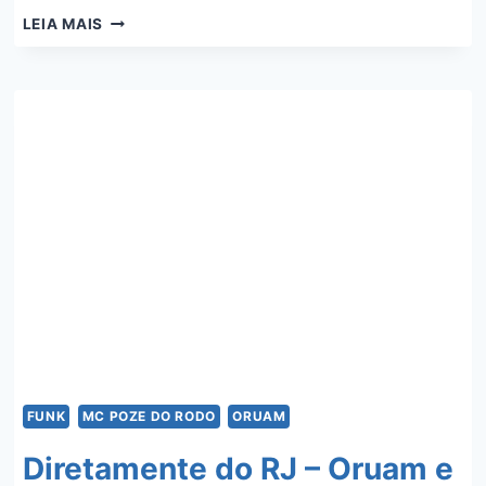
FREESTYLE
LEIA MAIS
DEPOIS
DA
CADEIA
–
ORUAM
FUNK
MC POZE DO RODO
ORUAM
Diretamente do RJ – Oruam e