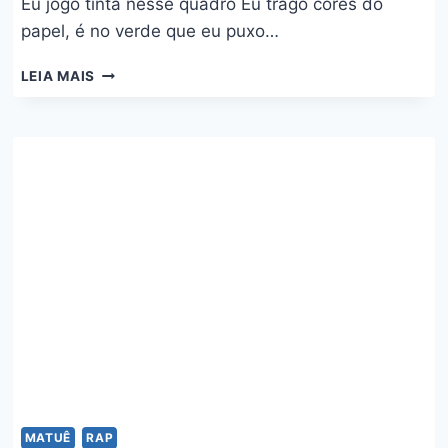
Eu jogo tinta nesse quadro Eu trago cores do
papel, é no verde que eu puxo…
IMAGINA
LEIA MAIS
ESSE
CENÁRIO
–
MATUÊ
E
VEIGH
MATUÊ
RAP