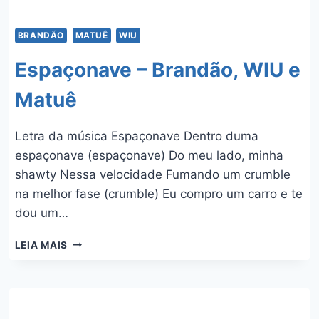
BRANDÃO
MATUÊ
WIU
Espaçonave – Brandão, WIU e
Matuê
Letra da música Espaçonave Dentro duma
espaçonave (espaçonave) Do meu lado, minha
shawty Nessa velocidade Fumando um crumble
na melhor fase (crumble) Eu compro um carro e te
dou um…
ESPAÇONAVE
LEIA MAIS
–
BRANDÃO,
WIU
E
MATUÊ