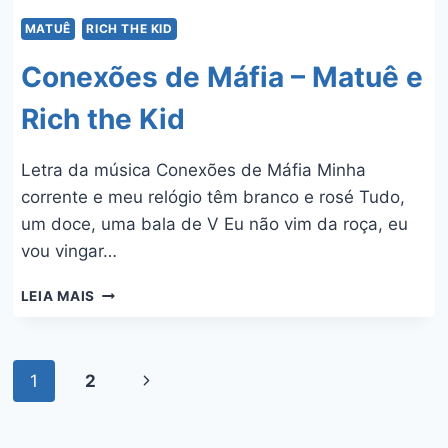
MATUÊ
RICH THE KID
Conexões de Máfia – Matuê e
Rich the Kid
Letra da música Conexões de Máfia Minha
corrente e meu relógio têm branco e rosé Tudo,
um doce, uma bala de V Eu não vim da roça, eu
vou vingar…
CONEXÕES
LEIA MAIS
DE
MÁFIA
–
Navegação
MATUÊ
1
2
Página
E
da
Seguinte
RICH
THE