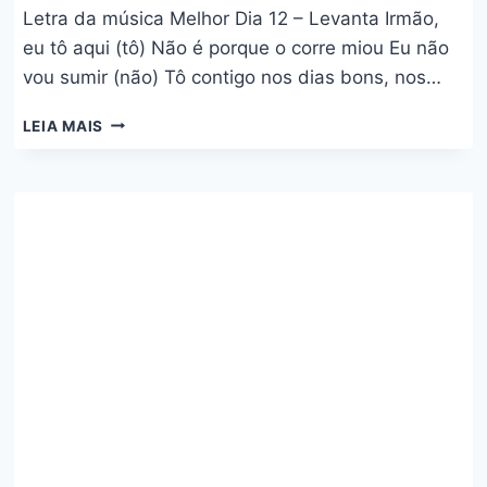
Letra da música Melhor Dia 12 – Levanta Irmão,
eu tô aqui (tô) Não é porque o corre miou Eu não
vou sumir (não) Tô contigo nos dias bons, nos…
MELHOR
LEIA MAIS
DIA
12
–
LEVANTA
–
MARCOS
BARONI,
MATUÊ
E
MC
LEOZINHO
ZS