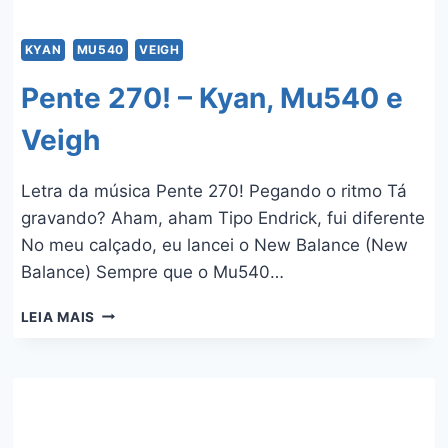
KYAN
MU540
VEIGH
Pente 270! – Kyan, Mu540 e
Veigh
Letra da música Pente 270! Pegando o ritmo Tá
gravando? Aham, aham Tipo Endrick, fui diferente
No meu calçado, eu lancei o New Balance (New
Balance) Sempre que o Mu540…
PENTE
LEIA MAIS
270!
–
KYAN,
MU540
E
VEIGH