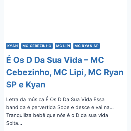
SP,
MC
NEGUINHO
DO
KAXETA,
MC
DANIEL
E
KYAN
MC CEBEZINHO
MC LIPI
MC RYAN SP
KYAN
É Os D Da Sua Vida – MC
Cebezinho, MC Lipi, MC Ryan
SP e Kyan
Letra da música É Os D Da Sua Vida Essa
bandida é pervertida Sobe e desce e vai na…
Tranquiliza bebê que nós é o D da sua vida
Solta…