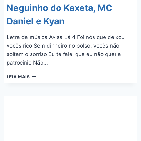
Neguinho do Kaxeta, MC
Daniel e Kyan
Letra da música Avisa Lá 4 Foi nós que deixou
vocês rico Sem dinheiro no bolso, vocês não
soltam o sorriso Eu te falei que eu não queria
patrocínio Não…
AVISA
LEIA MAIS
LÁ
4
–
MC
KELVINHO,
MC
HARIEL,
MC
RYAN