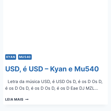
KYAN
MU540
USD, é USD – Kyan e Mu540
Letra da música USD, é USD Os D, é os D Os D,
é os D Os D, é os D Os D, é os D Eae DJ MZL…
USD,
LEIA MAIS
É
USD