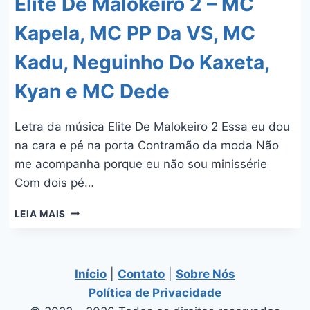
Elite De Malokeiro 2 – MC
Kapela, MC PP Da VS, MC
Kadu, Neguinho Do Kaxeta,
Kyan e MC Dede
Letra da música Elite De Malokeiro 2 Essa eu dou
na cara e pé na porta Contramão da moda Não
me acompanha porque eu não sou minissérie
Com dois pé…
ELITE
LEIA MAIS
DE
MALOKEIRO
2
–
Início
|
Contato
|
Sobre Nós
MC
Política de Privacidade
KAPELA,