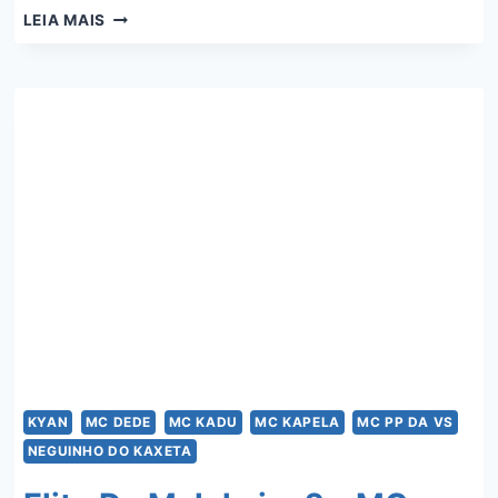
É
LEIA MAIS
OS
D
DA
SUA
VIDA
–
MC
CEBEZINHO,
MC
LIPI,
MC
RYAN
SP
E
KYAN
KYAN
MC DEDE
MC KADU
MC KAPELA
MC PP DA VS
NEGUINHO DO KAXETA