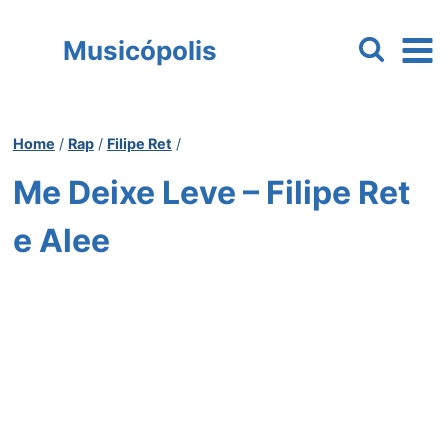
Pular
para
Musicópolis
o
Conteúdo
Home
/
Rap
/
Filipe Ret
/
Me Deixe Leve – Filipe Ret
e Alee