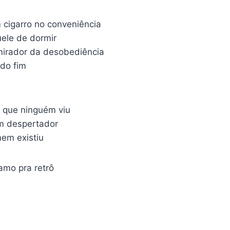
cigarro no conveniência
ele de dormir
rador da desobediência
 do fim
 que ninguém viu
em despertador
em existiu
amo pra retrô