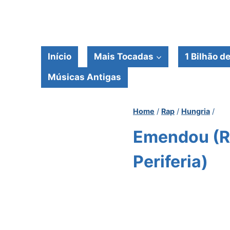
Pular
para
o
Conteúdo
Início
Mais Tocadas
1 Bilhão d
Músicas Antigas
Home
/
Rap
/
Hungria
/
Emendou (RE
Periferia)