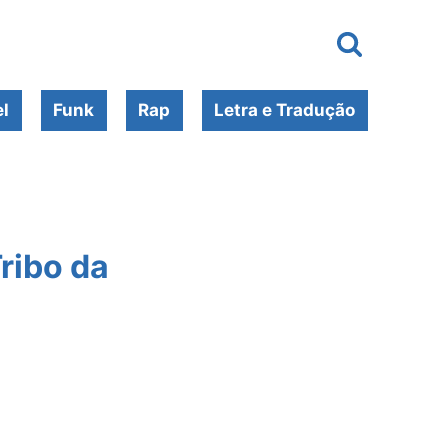
l
Funk
Rap
Letra e Tradução
ribo da