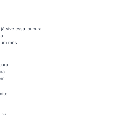
á vive essa loucura
ra
 um mês
z
cura
ura
em
mite
uca