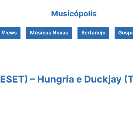
Musicópolis
e Views
Músicas Novas
Sertanejo
Gospe
SET) – Hungria e Duckjay (T