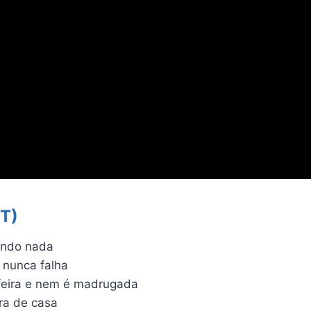
T)
lando nada
 nunca falha
-feira e nem é madrugada
ira de casa