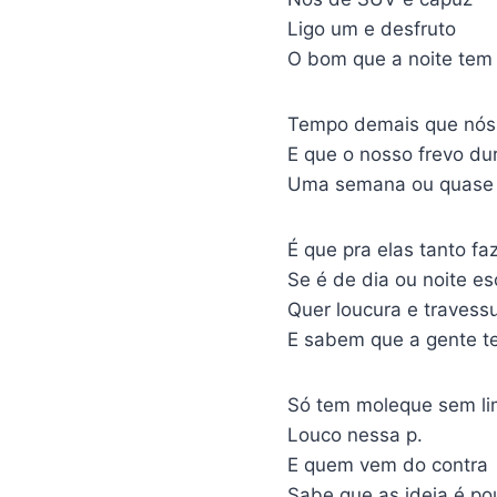
Ligo um e desfruto
O bom que a noite tem
Tempo demais que nós j
E que o nosso frevo du
Uma semana ou quase
É que pra elas tanto fa
Se é de dia ou noite es
Quer loucura e travess
E sabem que a gente t
Só tem moleque sem li
Louco nessa p.
E quem vem do contra
Sabe que as ideia é po