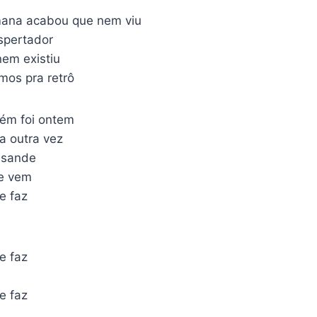
mana acabou que nem viu
spertador
em existiu
mos pra retrô
bém foi ontem
a outra vez
esande
ue vem
e faz
e faz
e faz