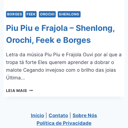
BORGES
FEEK
OROCHI
SHENLONG
Piu Piu e Frajola – Shenlong,
Orochi, Feek e Borges
Letra da música Piu Piu e Frajola Ouvi por aí que a
tropa tá forte Eles querem aprender a dobrar o
malote Cegando invejoso com o brilho das joias
Última…
PIU
LEIA MAIS
PIU
E
FRAJOLA
–
Início
|
Contato
|
Sobre Nós
SHENLONG,
Política de Privacidade
OROCHI,