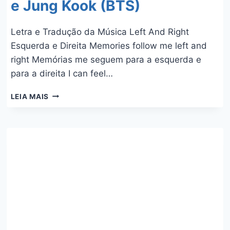
e Jung Kook (BTS)
Letra e Tradução da Música Left And Right
Esquerda e Direita Memories follow me left and
right Memórias me seguem para a esquerda e
para a direita I can feel…
LEFT
LEIA MAIS
AND
RIGHT
–
CHARLIE
PUTH
E
JUNG
KOOK
(BTS)