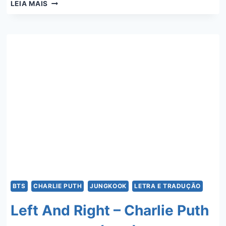
WE
LEIA MAIS
DON’T
TALK
ANYMORE
–
CHARLIE
PUTH
E
SELENA
GOMEZ
BTS
CHARLIE PUTH
JUNGKOOK
LETRA E TRADUÇÃO
Left And Right – Charlie Puth