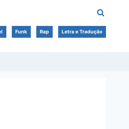
l
Funk
Rap
Letra e Tradução