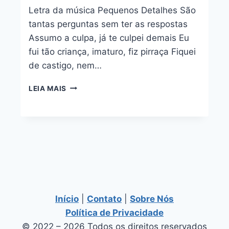
Letra da música Pequenos Detalhes São
tantas perguntas sem ter as respostas
Assumo a culpa, já te culpei demais Eu
fui tão criança, imaturo, fiz pirraça Fiquei
de castigo, nem…
PEQUENOS
LEIA MAIS
DETALHES
–
DILSINHO
E
SORRISO
MAROTO
Início
|
Contato
|
Sobre Nós
Política de Privacidade
© 2022 – 2026 Todos os direitos reservados