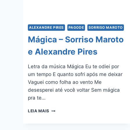
ALEXANDRE PIRES
PAGODE
SORRISO MAROTO
Mágica – Sorriso Maroto
e Alexandre Pires
Letra da música Mágica Eu te odiei por
um tempo E quanto sofri após me deixar
Vaguei como folha ao vento Me
desesperei até você voltar Sem mágica
pra te…
MÁGICA
LEIA MAIS
–
SORRISO
MAROTO