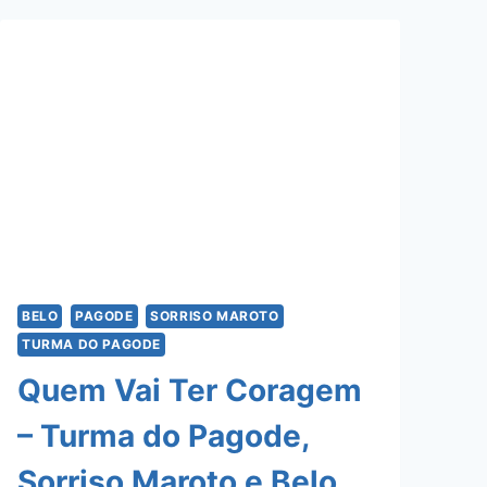
SER/
QUE
SE
CHAMA
DE
AMOR
–
SORRISO
MAROTO
BELO
PAGODE
SORRISO MAROTO
TURMA DO PAGODE
Quem Vai Ter Coragem
– Turma do Pagode,
Sorriso Maroto e Belo