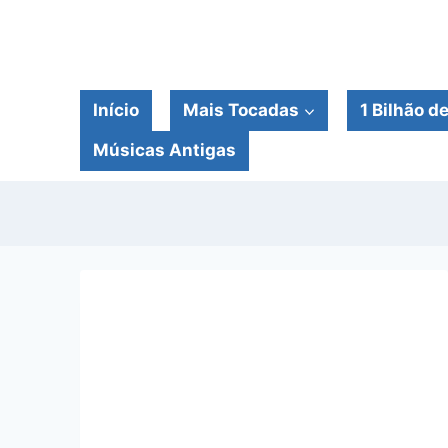
Pular
para
o
Conteúdo
Início
Mais Tocadas
1 Bilhão d
Músicas Antigas