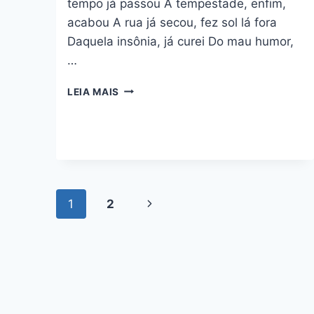
tempo já passou A tempestade, enfim,
acabou A rua já secou, fez sol lá fora
Daquela insônia, já curei Do mau humor,
…
FICA
LEIA MAIS
COM
DEUS
–
YAN
E
SORRISO
MAROTO
Navegação
1
2
Página
da
Seguinte
Página