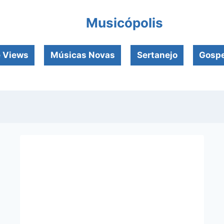
Musicópolis
e Views
Músicas Novas
Sertanejo
Gospe