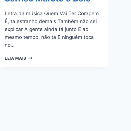
Letra da música Quem Vai Ter Coragem
É, tá estranho demais Também não sei
explicar A gente ainda tá junto E ao
mesmo tempo, não tá E ninguém toca
no…
QUEM
LEIA MAIS
VAI
TER
CORAGEM
–
TURMA
DO
PAGODE,
SORRISO
MAROTO
E
BELO