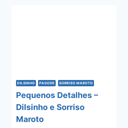
/
ESTOU
MAL
–
SORRISO
MAROTO
E
RAÇA
NEGRA
DILSINHO
PAGODE
SORRISO MAROTO
Pequenos Detalhes –
Dilsinho e Sorriso
Maroto