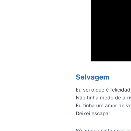
Selvagem
Eu sei o que é felicida
Não tinha medo de arri
Eu tinha um amor de v
Deixei escapar
Só eu que sinto essa 