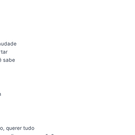
saudade
tar
ê sabe
m
o, querer tudo