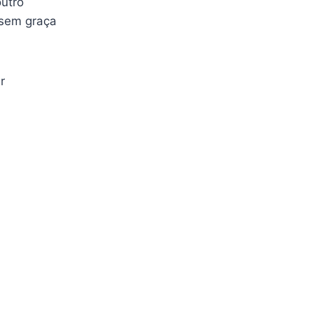
utro
 sem graça
r