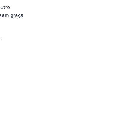
utro
 sem graça
r