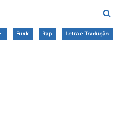
l
Funk
Rap
Letra e Tradução