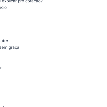
explicar pro coração?
ncio
utro
 sem graça
r