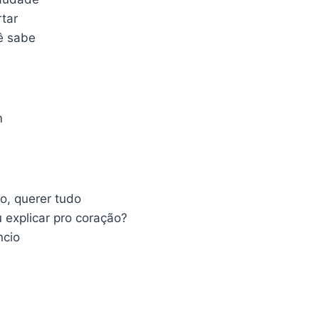
tar
ê sabe
m
o, querer tudo
explicar pro coração?
ncio