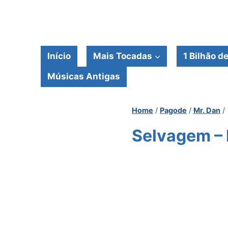
Pular
para
o
Conteúdo
Início
Mais Tocadas
1 Bilhão d
Músicas Antigas
Home
/
Pagode
/
Mr. Dan
/
Selvagem – 