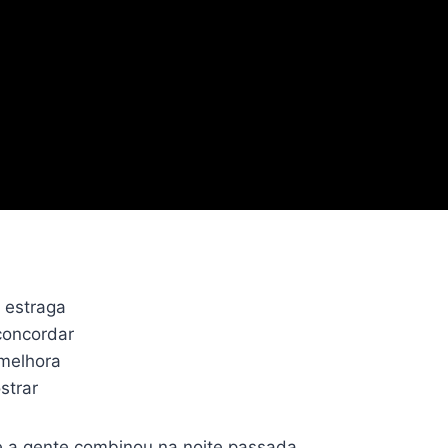
 estraga
concordar
 melhora
strar
e a gente combinou na noite passada