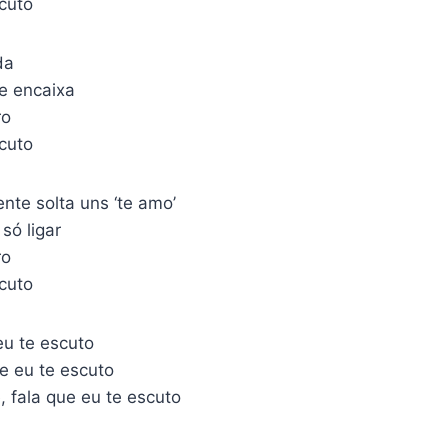
scuto
da
e encaixa
ro
scuto
nte solta uns ‘te amo’
só ligar
ro
scuto
eu te escuto
e eu te escuto
, fala que eu te escuto