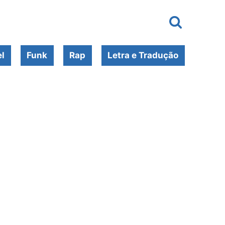
l
Funk
Rap
Letra e Tradução