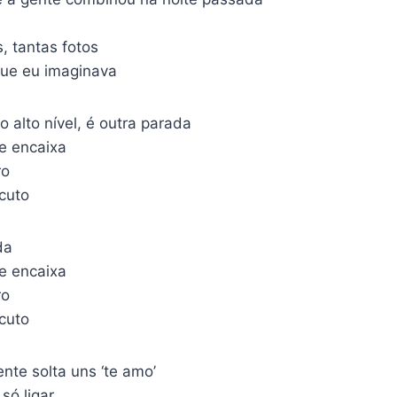
, tantas fotos
que eu imaginava
 alto nível, é outra parada
e encaixa
ro
scuto
da
e encaixa
ro
scuto
nte solta uns ‘te amo’
só ligar