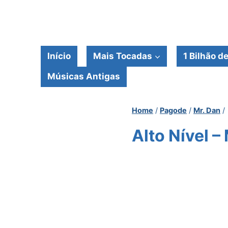
Pular
para
o
Conteúdo
Início
Mais Tocadas
1 Bilhão d
Músicas Antigas
Home
/
Pagode
/
Mr. Dan
/
Alto Nível –