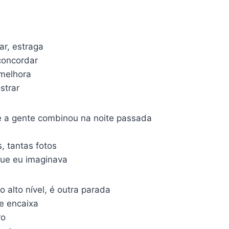
ar, estraga
concordar
 melhora
strar
e a gente combinou na noite passada
, tantas fotos
que eu imaginava
 alto nível, é outra parada
e encaixa
ro