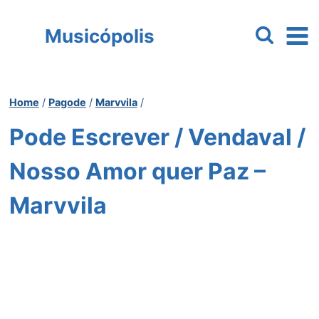
Pular
para
Musicópolis
o
Conteúdo
Home
/
Pagode
/
Marvvila
/
Pode Escrever / Vendaval /
Nosso Amor quer Paz –
Marvvila